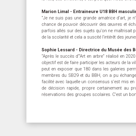
Marion Limal - Entraineure U18 BBH masculin
"Je ne suis pas une grande amatrice d'art, je 
chance de pouvoir découvrir des œuvres et échang
parfois allés sur des sujets qu'on ne maîtrisait
de la scolarité et cela a suscité l'intérêt des jeun
Sophie Lessard - Directrice du Musée des Be
"Après le succès d'"Art en arbre" réalisé en 202
objectif est de faire participer les acteurs de la
peut en exposer que 180 dans les galeries perma
membres du SB29 et du BBH, on a pu échanger su
facilité avec laquelle un consensus s'est mis en
de décision rapide, propre certainement au pr
réservations des groupes scolaires. C'est un bon i