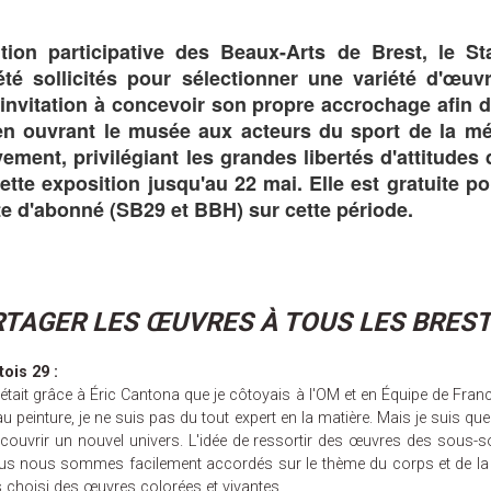
ion participative des Beaux-Arts de Brest, le St
té sollicités pour sélectionner une variété d'œu
nvitation à concevoir son propre accrochage afin de
en ouvrant le musée aux acteurs du sport de la mét
ent, privilégiant les grandes libertés d'attitudes 
tte exposition jusqu'au 22 mai. Elle est gratuite p
rte d'abonné (SB29 et BBH) sur cette période.
RTAGER LES ŒUVRES À TOUS LES BREST
ois 29 :
'était grâce à Éric Cantona que je côtoyais à l'OM et en Équipe de France. 
u peinture, je ne suis pas du tout expert en la matière. Mais je suis que
découvrir un nouvel univers. L'idée de ressortir des œuvres des sous-s
us nous sommes facilement accordés sur le thème du corps et de la p
 choisi des œuvres colorées et vivantes.