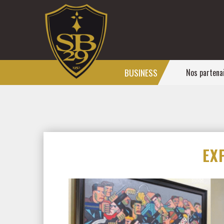
BUSINESS
Nos partena
EX