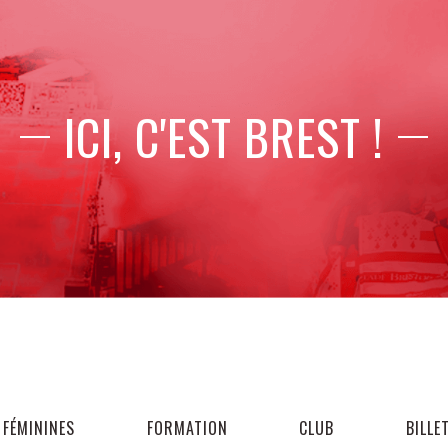
ICI, C'EST BREST !
FÉMININES
FORMATION
CLUB
BILLE