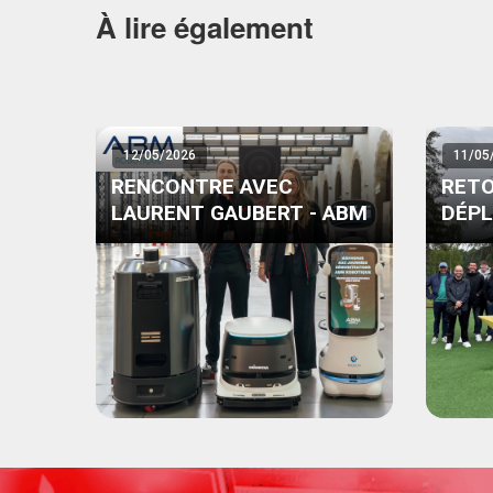
À lire également
12/05/2026
11/05
RENCONTRE AVEC
RETO
LAURENT GAUBERT - ABM
DÉP
PART