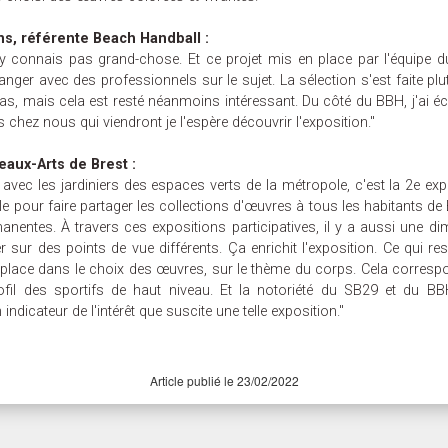
s, référente Beach Handball :
n'y connais pas grand-chose. Et ce projet mis en place par l'équipe 
er avec des professionnels sur le sujet. La sélection s'est faite plutô
 pas, mais cela est resté néanmoins intéressant. Du côté du BBH, j'ai
es chez nous qui viendront je l'espère découvrir l'exposition."
aux-Arts de Brest :
0 avec les jardiniers des espaces verts de la métropole, c'est la 2e ex
 ville pour faire partager les collections d'œuvres à tous les habitants d
nentes. À travers ces expositions participatives, il y a aussi une 
r des points de vue différents. Ça enrichit l'exposition. Ce qui res
 place dans le choix des œuvres, sur le thème du corps. Cela correspo
ofil des sportifs de haut niveau. Et la notoriété du SB29 et du BBH
ndicateur de l'intérêt que suscite une telle exposition."
Article publié le 23/02/2022