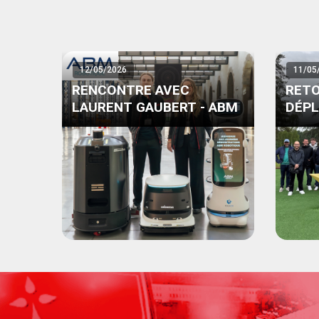
12/05/2026
11/05
RENCONTRE AVEC
RETO
LAURENT GAUBERT - ABM
DÉP
PART