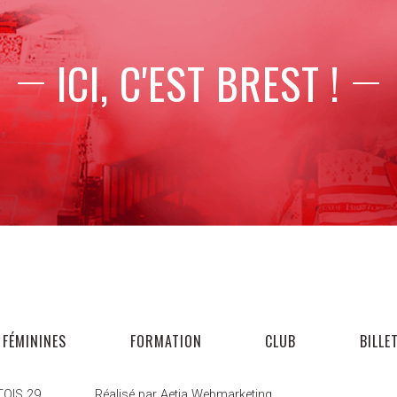
ICI, C'EST BREST !
FÉMININES
FORMATION
CLUB
BILLE
OIS 29
Réalisé par Aetia Webmarketing