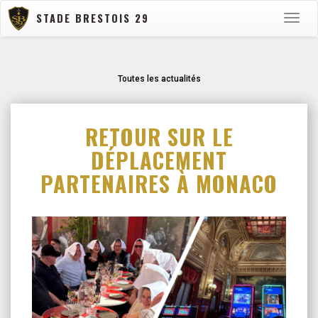
STADE BRESTOIS 29
Toggle
naviga
Toutes les actualités
RETOUR SUR LE
DÉPLACEMENT
PARTENAIRES À MONACO