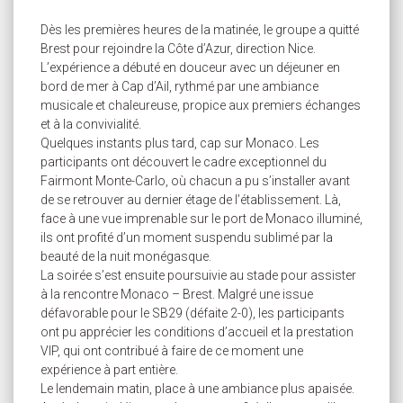
Dès les premières heures de la matinée, le groupe a quitté
Brest pour rejoindre la Côte d’Azur, direction Nice.
L’expérience a débuté en douceur avec un déjeuner en
bord de mer à Cap d’Ail, rythmé par une ambiance
musicale et chaleureuse, propice aux premiers échanges
et à la convivialité.
Quelques instants plus tard, cap sur Monaco. Les
participants ont découvert le cadre exceptionnel du
Fairmont Monte-Carlo, où chacun a pu s’installer avant
de se retrouver au dernier étage de l’établissement. Là,
face à une vue imprenable sur le port de Monaco illuminé,
ils ont profité d’un moment suspendu sublimé par la
beauté de la nuit monégasque.
La soirée s’est ensuite poursuivie au stade pour assister
à la rencontre Monaco – Brest. Malgré une issue
défavorable pour le SB29 (défaite 2-0), les participants
ont pu apprécier les conditions d’accueil et la prestation
VIP, qui ont contribué à faire de ce moment une
expérience à part entière.
Le lendemain matin, place à une ambiance plus apaisée.