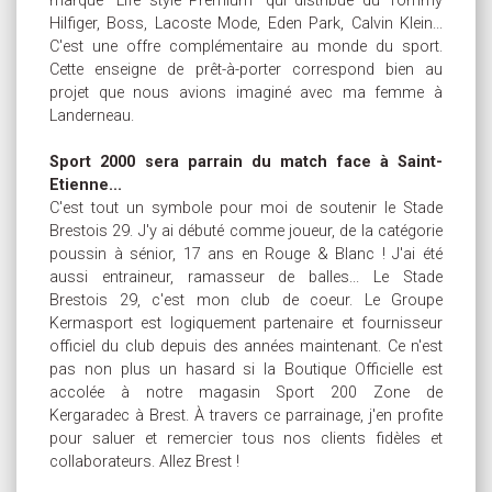
marque "Life style Premium" qui distribue du Tommy
Hilfiger, Boss, Lacoste Mode, Eden Park, Calvin Klein...
C'est une offre complémentaire au monde du sport.
Cette enseigne de prêt-à-porter correspond bien au
projet que nous avions imaginé avec ma femme à
Landerneau.
Sport 2000 sera parrain du match face à Saint-
Etienne...
C'est tout un symbole pour moi de soutenir le Stade
Brestois 29. J'y ai débuté comme joueur, de la catégorie
poussin à sénior, 17 ans en Rouge & Blanc ! J'ai été
aussi entraineur, ramasseur de balles... Le Stade
Brestois 29, c'est mon club de coeur. Le Groupe
Kermasport est logiquement partenaire et fournisseur
officiel du club depuis des années maintenant. Ce n'est
pas non plus un hasard si la Boutique Officielle est
accolée à notre magasin Sport 200 Zone de
Kergaradec à Brest. À travers ce parrainage, j'en profite
pour saluer et remercier tous nos clients fidèles et
collaborateurs. Allez Brest !