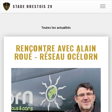
STADE BRESTOIS 29
Toggle
naviga
Toutes les actualités
RENCONTRE AVEC ALAIN
ROUÉ - RÉSEAU OCÉLORN